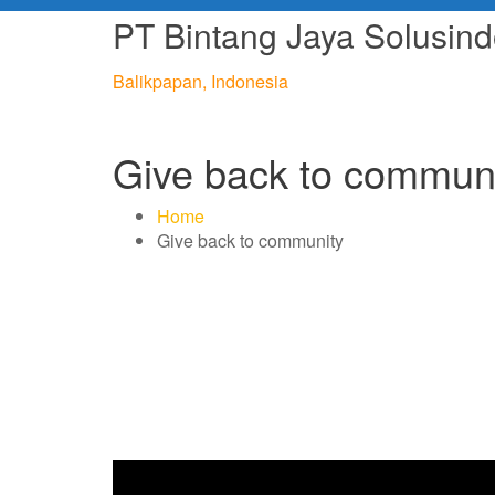
Skip
PT Bintang Jaya Solusin
to
content
Balikpapan, Indonesia
Give back to commun
Home
Give back to community