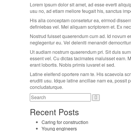
Lorem ipsum dolor sit amet, ad esse everti aliqu
usu no, ad etiam meliore feugait his, sanctus impe
His alia conceptam consetetur ea, eirmod dissenti
definiebas vel. Mei aliquam scriptorem et. Ex nec
Nostrud fuisset quaerendum cum ad. Id novum eran
neglegentur eu. Vel deleniti menandri democritum
Ut audiam nostrum quaerendum pri. Sit duis summ
essent vel. Cu dictas tacimates maluisset eam. Me
erant lobortis. Nobis primis iuvaret ei sed.
Latine eleifend oportere nam te. His scaevola sc
eruditi usu. Idque latine ancillae nam ea, possit 
concludaturque.
Recent Posts
Caring for construction
Young engineers