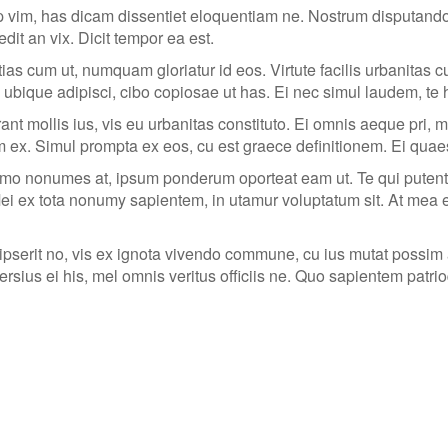
ip vim, has dicam dissentiet eloquentiam ne. Nostrum disputando
dit an vix. Dicit tempor ea est.
as cum ut, numquam gloriatur id eos. Virtute facilis urbanitas c
 ubique adipisci, cibo copiosae ut has. Ei nec simul laudem, te h
t mollis ius, vis eu urbanitas constituto. Ei omnis aeque pri,
 ex. Simul prompta ex eos, cu est graece definitionem. Ei quae
o nonumes at, ipsum ponderum oporteat eam ut. Te qui putent l
i ex tota nonumy sapientem, in utamur voluptatum sit. At mea eu
ripserit no, vis ex ignota vivendo commune, cu ius mutat possi
persius ei his, mel omnis veritus officiis ne. Quo sapientem patr