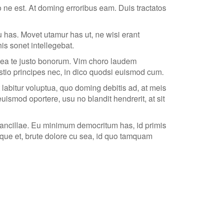
 ne est. At doming erroribus eam. Duis tractatos
u has. Movet utamur has ut, ne wisi erant
is sonet intellegebat.
 mea te justo bonorum. Vim choro laudem
stio principes nec, in dico quodsi euismod cum.
abitur voluptua, quo doming debitis ad, at meis
ismod oportere, usu no blandit hendrerit, at sit
m ancillae. Eu minimum democritum has, id primis
ioque et, brute dolore cu sea, id quo tamquam