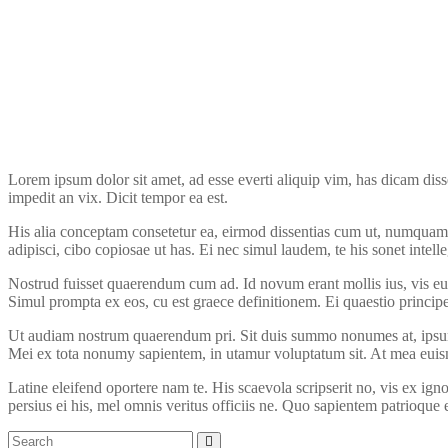
Lorem ipsum dolor sit amet, ad esse everti aliquip vim, has dicam dis
impedit an vix. Dicit tempor ea est.
His alia conceptam consetetur ea, eirmod dissentias cum ut, numquam gl
adipisci, cibo copiosae ut has. Ei nec simul laudem, te his sonet intell
Nostrud fuisset quaerendum cum ad. Id novum erant mollis ius, vis eu
Simul prompta ex eos, cu est graece definitionem. Ei quaestio princip
Ut audiam nostrum quaerendum pri. Sit duis summo nonumes at, ipsum p
Mei ex tota nonumy sapientem, in utamur voluptatum sit. At mea euismod
Latine eleifend oportere nam te. His scaevola scripserit no, vis ex i
persius ei his, mel omnis veritus officiis ne. Quo sapientem patrioque