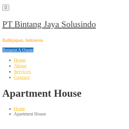
Skip
to
content
PT Bintang Jaya Solusindo
Balikpapan, Indonesia
Request A Quote
Home
About
Services
Contact
Apartment House
Home
Apartment House