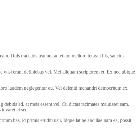
am. Duis tractatos usu no, ad etiam meliore feugait his, sanctus
ne wisi erant definiebas vel. Mei aliquam scriptorem et. Ex nec ubique
choro laudem neglegentur eu. Vel deleniti menandri democritum ex.
ebitis ad, at meis essent vel. Cu dictas tacimates maluisset eam.
iuvaret ei sed.
tum has, id primis eruditi usu. Idque latine ancillae nam ea, possit