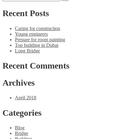
Recent Posts
Caring for construction
Young engineers
Prepare for room painting
Top building in Dubai
Long Bridge
Recent Comments
Archives
April 2018
Categories
Blog
Bridge
Building