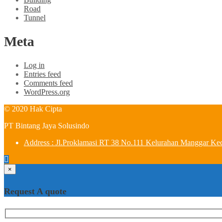
Road
Tunnel
Meta
Log in
Entries feed
Comments feed
WordPress.org
© 2020 Hak Cipta
PT Bintang Jaya Solusindo
Address : Jl.Proklamasi RT 38 No.111 Kelurahan Manggar Ke
×
Request A quote