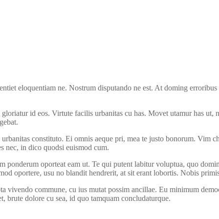
sentiet eloquentiam ne. Nostrum disputando ne est. At doming erroribus e
oriatur id eos. Virtute facilis urbanitas cu has. Movet utamur has ut, 
egebat.
 urbanitas constituto. Ei omnis aeque pri, mea te justo bonorum. Vim 
es nec, in dico quodsi euismod cum.
onderum oporteat eam ut. Te qui putent labitur voluptua, quo doming d
 oportere, usu no blandit hendrerit, at sit erant lobortis. Nobis primis 
gnota vivendo commune, cu ius mutat possim ancillae. Eu minimum democri
 et, brute dolore cu sea, id quo tamquam concludaturque.